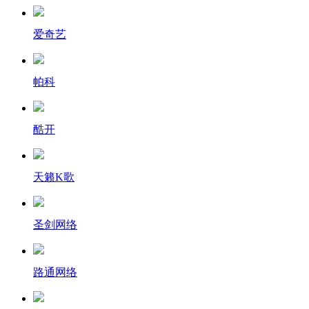
爱奇艺
帕科
酷开
天籁K歌
圣剑网络
路通网络