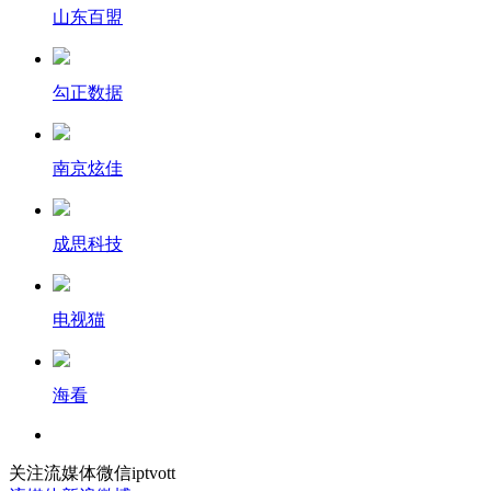
山东百盟
勾正数据
南京炫佳
成思科技
电视猫
海看
关注流媒体微信iptvott