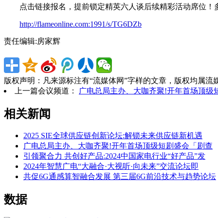
点击链接报名，提前锁定精英六人谈后续精彩活动席位！多
http://flameonline.com:1991/s/TG6DZb
责任编辑:房家辉
版权声明：凡来源标注有“流媒体网”字样的文章，版权均属流
上一篇会议频道：
广电总局主办、大咖齐聚!开年首场顶级
相关新闻
2025 SIE全球供应链创新论坛:解锁未来供应链新机遇
广电总局主办、大咖齐聚!开年首场顶级短剧盛会「剧查
引领聚合力 共创好产品:2024中国家电行业“好产品”发
2024年智慧广电“大融合·大视听·向未来”交流论坛即
共促6G通感算智融合发展 第三届6G前沿技术与趋势论坛
数据