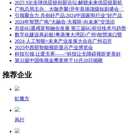
2025 SIE全球供应链创新论坛:解锁未来供应链新机
广电总局主办、大咖齐聚!开年首场顶级短剧盛会「
引领聚合力 共创好产品:2024中国家电行业“好产品
2024年智慧广电“大融合·大视听·向未来”交流论
共促6G通感算智融合发展 第三届6G前沿技术与趋势
数字化建设再起航!粤港澳大湾区(广州)智慧港口暨
2024·人工智能+未来产业发展大会在广州召开
2025中西部智能视听显示产业博览会
科技引领,让爱无界——“科技让无障碍视听更美好
第32届中国电视金鹰奖将于10月20日揭晓
推荐企业
虹魔方
风行