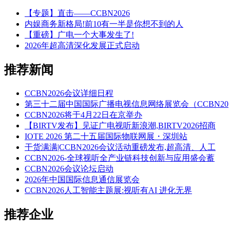
【专题】直击——CCBN2026
内娱商务新格局!前10有一半是你想不到的人
【重磅】广电一个大事发生了!
2026年超高清深化发展正式启动
推荐新闻
CCBN2026会议详细日程
第三十二届中国国际广播电视信息网络展览会（CCBN20
CCBN2026将于4月22日在京举办
【BIRTV发布】见证广电视听新浪潮,BIRTV2026招商
IOTE 2026 第二十五届国际物联网展・深圳站
干货满满|CCBN2026会议活动重磅发布,超高清、人工
CCBN2026-全球视听全产业链科技创新与应用盛会蓄
CCBN2026会议论坛启动
2026年中国国际信息通信展览会
CCBN2026人工智能主题展:视听有AI 进化无界
推荐企业