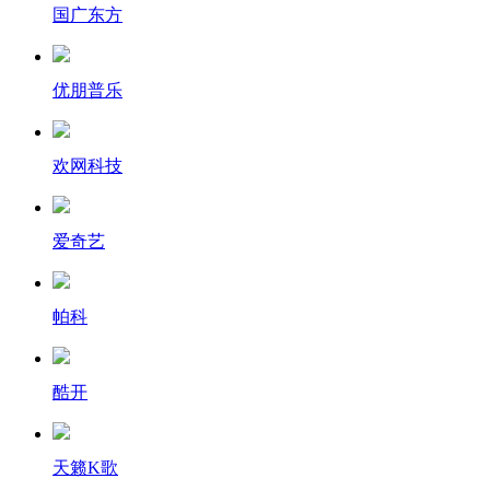
国广东方
优朋普乐
欢网科技
爱奇艺
帕科
酷开
天籁K歌