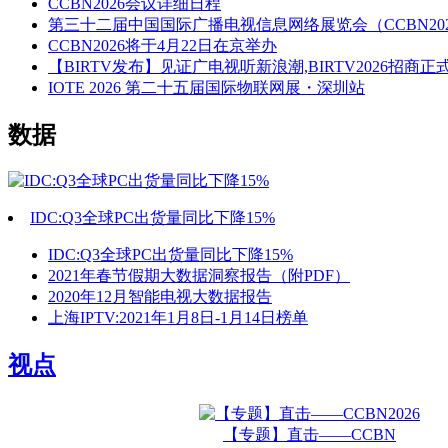
CCBN2026会议详细日程
第三十二届中国国际广播电视信息网络展览会（CCBN20
CCBN2026将于4月22日在京举办
【BIRTV发布】见证广电视听新浪潮,BIRTV2026招商正
IOTE 2026 第二十五届国际物联网展・深圳站
数据
IDC:Q3全球PC出货量同比下降15%
IDC:Q3全球PC出货量同比下降15%
2021年春节假期大数据洞察报告（附PDF）
2020年12月智能电视大数据报告
上海IPTV:2021年1月8日-1月14日榜单
视点
【专题】直击——CCBN