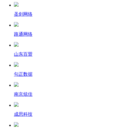
圣剑网络
路通网络
山东百盟
勾正数据
南京炫佳
成思科技