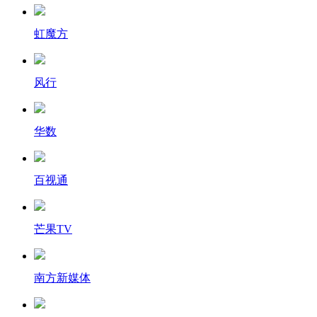
虹魔方
风行
华数
百视通
芒果TV
南方新媒体