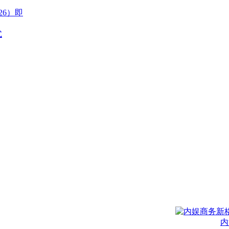
26）即
式
内